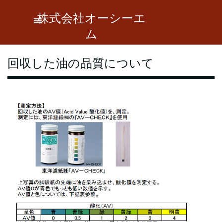
コンテンツに移動します
株式会社オーシーエ
メニューをスキップ
ム
回収した油の品質について